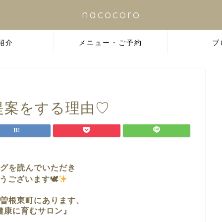
nacocoro
紹介
メニュー・ご予約
ブ
提案をする理由♡
グを読んでいただき
うございます🕊
曽根東町に
あります、
健康に育むサロン』