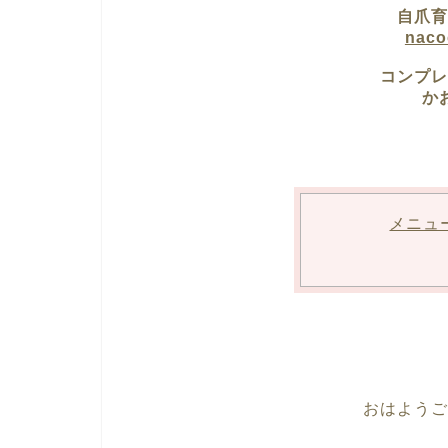
自爪育
nac
コンプレ
か
メニュ
おはようござい