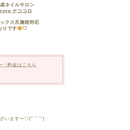
成ネイルサロン
ocoro ナココロ
ックス爪施術対応
おりです
♡
ー・料金はこちら
ますー♡︎(°´ ˘ `°)