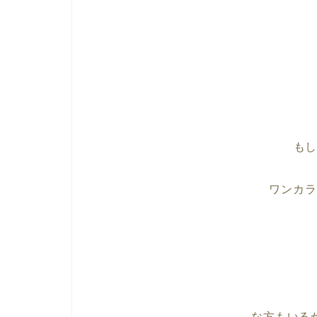
も
ワンカラ
な方もいる