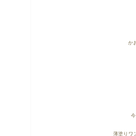
か
薄塗りワ