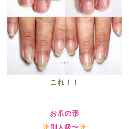
↑↑↑
これ！！
お爪の形
別人級〜