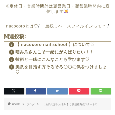
※定休日・営業時間外は翌営業日・翌営業時間内に返
信します
nacocoroとは♡
/
一層残しベースフィルインって？
/
関連投稿:
【 nacocoro nail school 】について♡
噛み爪さんこそ一緒にがんばりたい！！
技術と一緒にこんなことも学びます♡
美爪を目指す方そろそろ〇〇に気をつけましょ
♡
HOME
ブログ
【 お爪の形がお悩み 】ご新規様育成スタート♡