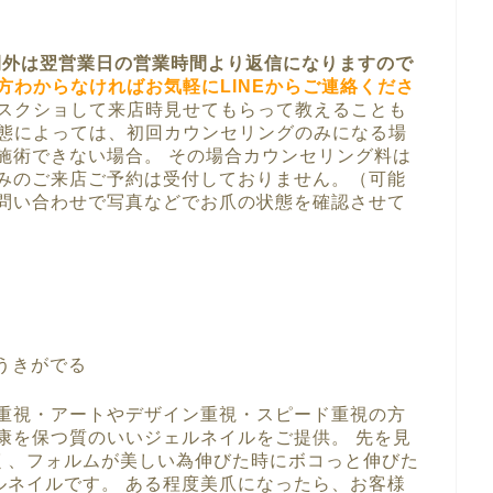
時間外は翌営業日の営業時間より返信になりますので
方わからなければお気軽にLINEからご連絡くださ
スクショして来店時見せてもらって教えることも
状態によっては、初回カウンセリングのみになる場
施術できない場合。 その場合カウンセリング料は
のみのご来店ご予約は受付しておりません。（可能
の問い合わせで写真などでお爪の状態を確認させて
。
ラ
うきがでる
格重視・アートやデザイン重視・スピード重視の方
康を保つ質のいいジェルネイルをご提供。 先を見
く、フォルムが美しい為伸びた時にボコっと伸びた
ルネイルです。 ある程度美爪になったら、お客様