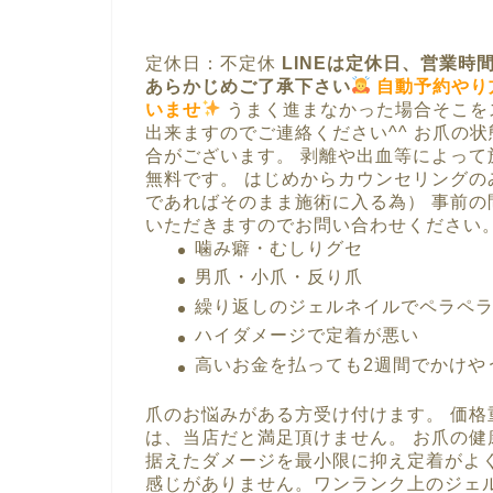
定休日：不定休
LINEは定休日、営業
あらかじめご了承下さい
自動予約やり
いませ
うまく進まなかった場合そこを
出来ますのでご連絡ください^^ お爪の
合がございます。 剥離や出血等によって
無料です。 はじめからカウンセリング
であればそのまま施術に入る為） 事前
いただきますのでお問い合わせください
噛み癖・むしりグセ
男爪・小爪・反り爪
繰り返しのジェルネイルでペラペ
ハイダメージで定着が悪い
高いお金を払っても2週間でかけや
爪のお悩みがある方受け付けます。 価
は、当店だと満足頂けません。 お爪の健
据えたダメージを最小限に抑え定着がよ
感じがありません。ワンランク上のジェ