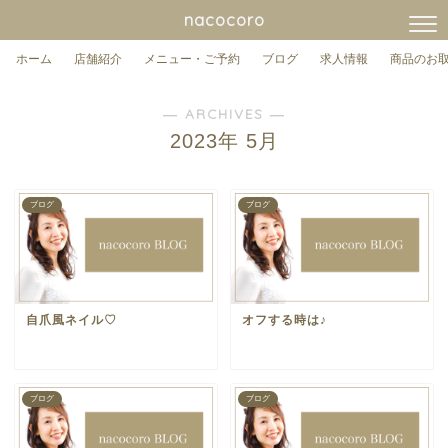
nacocoro
ホーム
店舗紹介
メニュー・ご予約
ブログ
求人情報
商品のお
― ARCHIVES ―
2023年 5月
ブログ
ブログ
自爪風ネイル♡
オフする時は♪
ブログ
ブログ