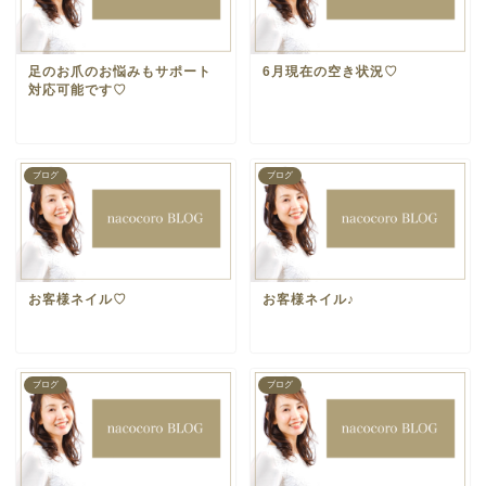
足のお爪のお悩みもサポート
6月現在の空き状況♡
対応可能です♡
ブログ
ブログ
お客様ネイル♡
お客様ネイル♪
ブログ
ブログ