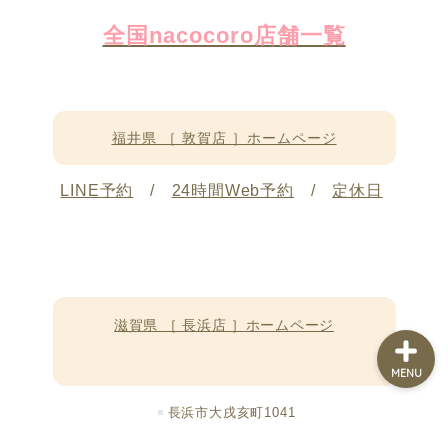
全国nacocoro店舗一覧
ホーム
店舗紹介
福井県 ［ 敦賀店 ］ホームページ
メニュー・ご予約
LINE予約
/
24時間Web予約
/
定休日
ブログ
滋賀県 ［ 長浜店 ］ホームページ
MENU
長浜市大戌亥町1041