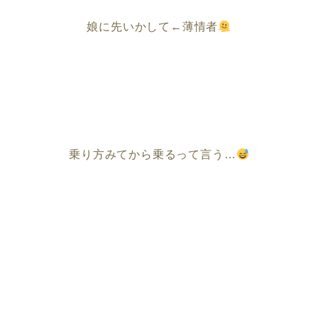
娘に先いかして←薄情者
乗り方みてから乗るって言う…