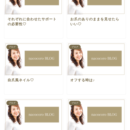
それぞれに合わせたサポート
お爪のありのままを見せたら
の必要性♡
いい♡
ブログ
ブログ
自爪風ネイル♡
オフする時は♪
ブログ
ブログ