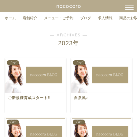
nacocoro
ホーム
店舗紹介
メニュー・ご予約
ブログ
求人情報
商品のお
― ARCHIVES ―
2023年
ブログ
ブログ
ご新規様育成スタート!!
自爪風♪
ブログ
ブログ