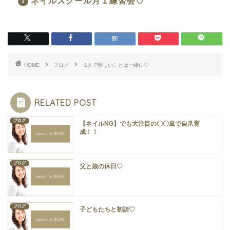
ネイルスクール月１練習会♡
HOME
ブログ
1人で難しいことは一緒に♡
RELATED POST
ブログ
【ネイルNG】でも大注目の〇〇風で自爪育
成！！
ブログ
父と娘の休日♡
ブログ
子どもたちと初詣♡