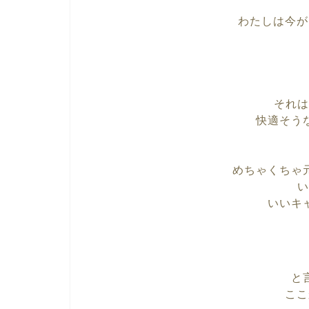
わたしは今が
それは
快適そう
めちゃくちゃ
い
いいキ
と
ここ