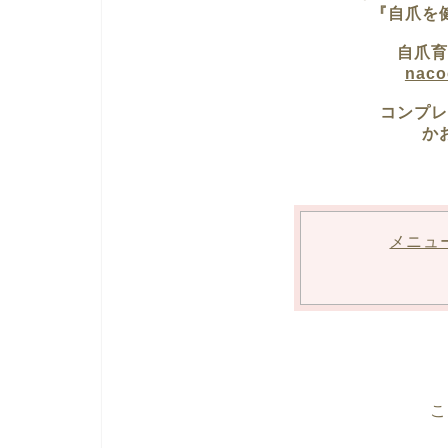
『自爪を
自爪育
nac
コンプレ
か
メニュ
こ