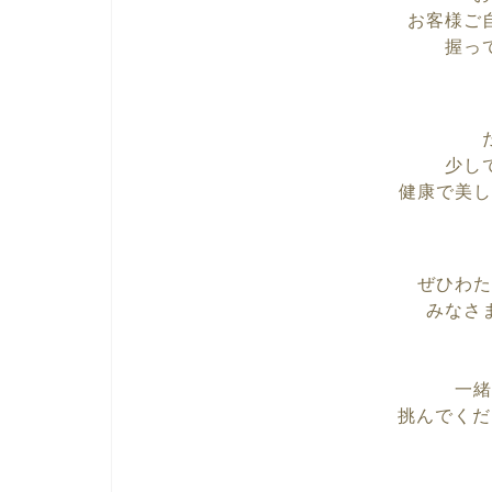
お客様ご
握っ
少し
健康で美し
ぜひわた
みなさ
一緒
挑んでくだ