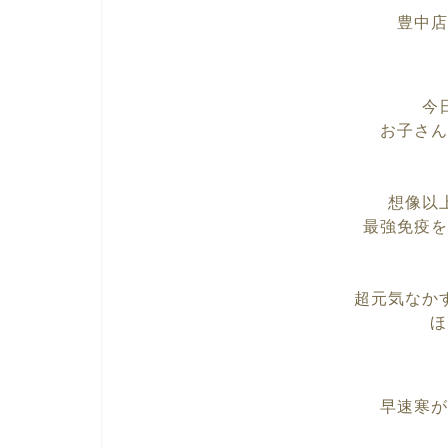
豊中店
今
お子さん
想像以
最強免疫を
超元気なか
ほ
早速寒が