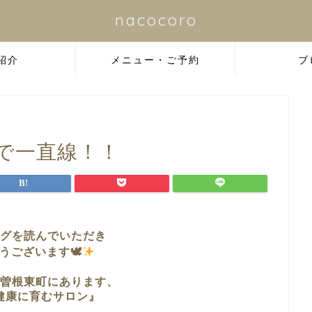
nacocoro
紹介
メニュー・ご予約
ブ
で一直線！！
グを読んでいただき
うございます🕊
曽根東町に
あります、
健康に育むサロン』