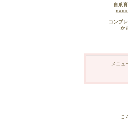
自爪育
nac
コンプレ
か
メニュ
こ