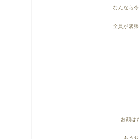
なんなら
全員が緊張
お顔は
もう