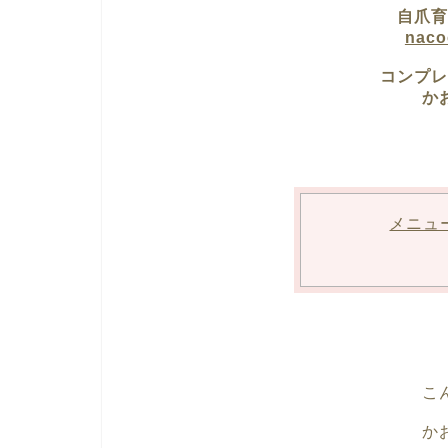
自爪育
nac
コンプレ
か
メニュ
こ
か