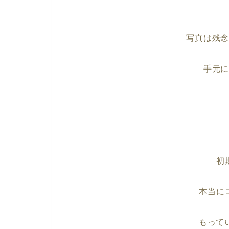
写真は残
手元
初
本当に
もって