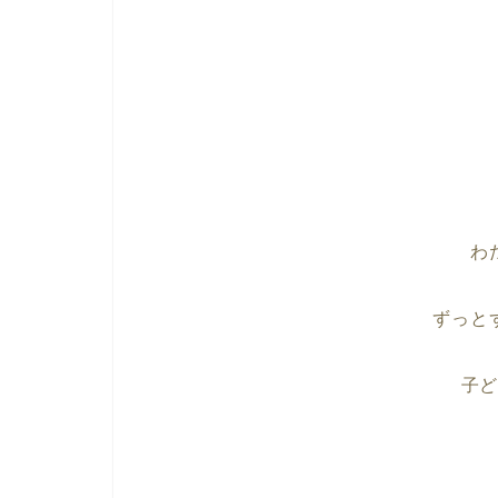
わ
ずっと
子