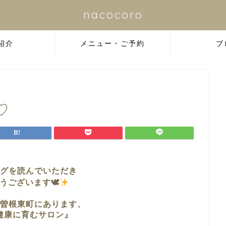
nacocoro
紹介
メニュー・ご予約
ブ
♡
グを読んでいただき
うございます🕊
曽根東町に
あります、
健康に育むサロン』